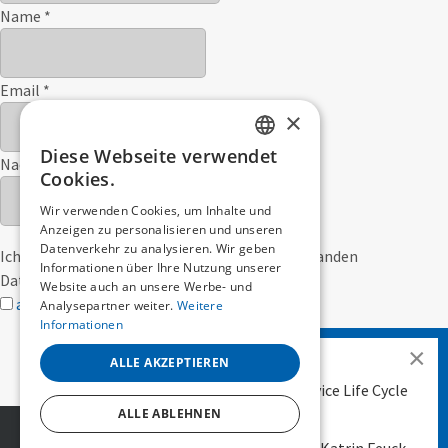
Name
*
Email
*
×
Diese Webseite verwendet
Nachricht
GERMAN
Cookies.
ENGLISH
Wir verwenden Cookies, um Inhalte und
Anzeigen zu personalisieren und unseren
Datenverkehr zu analysieren. Wir geben
Ich bin mit der
Datenschutzerklärung
einverstanden
Informationen über Ihre Nutzung unserer
Datenschutzerklärung einverstanden">
Website auch an unsere Werbe- und
absenden
Analysepartner weiter.
Weitere
Informationen
×
ALLE AKZEPTIEREN
Haben Sie Fragen zu unserem Service Life Cycle
Management?
ALLE ABLEHNEN
© 2026 iRIX Software Engineering AG |
Impressum
|